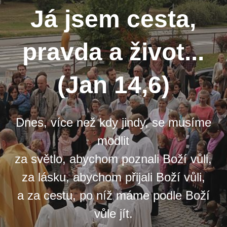
Já jsem cesta,
pravda a život...
(Jan 14,6)
Dnes, více než kdy jindy, se musíme
modlit
za světlo, abychom poznali Boží vůli,
za lásku, abychom přijali Boží vůli,
a za cestu, po níž máme podle Boží
vůle jít.